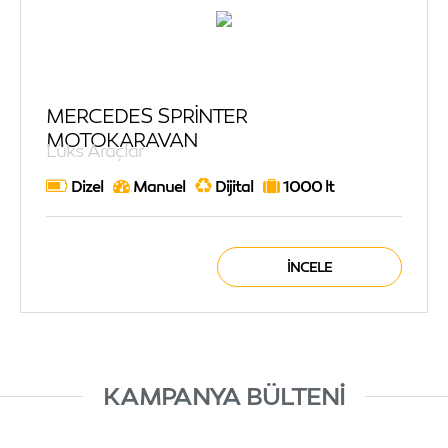
MERCEDES SPRİNTER
MOTOKARAVAN
Lüks Araçlar
Dizel
Manuel
Dijital
1000 lt
İNCELE
KAMPANYA BÜLTENI