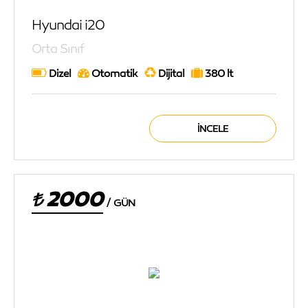
Hyundai i20
Orta Sınıf
Dizel
Otomatik
Dijital
380 lt
İNCELE
2000
/
GÜN