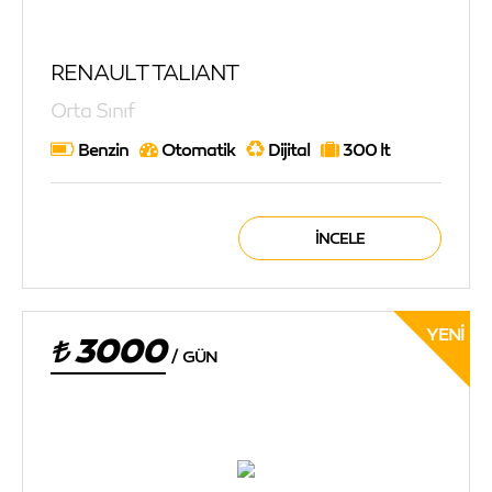
RENAULT TALIANT
Orta Sınıf
Benzin
Otomatik
Dijital
300 lt
İNCELE
YENI
3000
/
GÜN