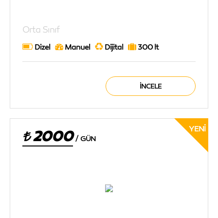
Orta Sınıf
Dizel
Manuel
Dijital
300 lt
İNCELE
YENI
2000
/
GÜN