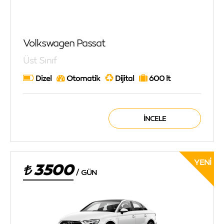
Volkswagen Passat
Üst Sınıf
Dizel
Otomatik
Dijital
600 lt
İNCELE
YENI
3500
/
GÜN