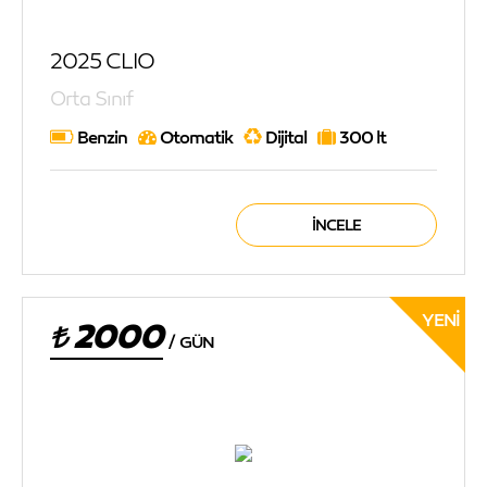
2025 CLIO
Orta Sınıf
Benzin
Otomatik
Dijital
300 lt
İNCELE
YENI
2000
/
GÜN