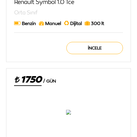
Renault Symbol 1.0 Tce
Orta Sınıf
Benzin
Manuel
Dijital
300 lt
İNCELE
1750
/
GÜN