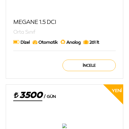
MEGANE 1.5 DCI
Orta Sınıf
Dizel
Otomatik
Analog
261 lt
İNCELE
YENI
3500
/
GÜN