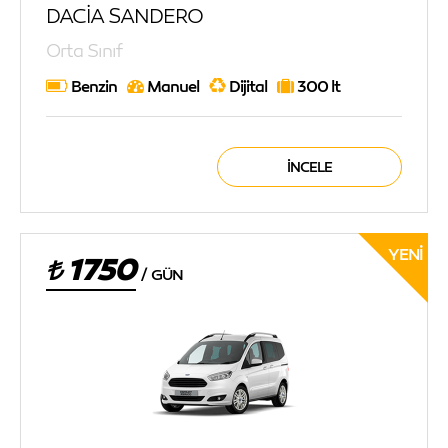
DACİA SANDERO
Orta Sınıf
Benzin
Manuel
Dijital
300 lt
İNCELE
YENI
1750
/
GÜN