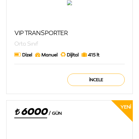
VIP TRANSPORTER
Orta Sınıf
Dizel
Manuel
Dijital
415 lt
İNCELE
YENI
6000
/
GÜN