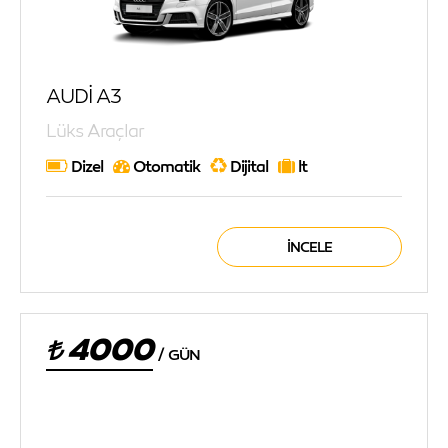
AUDİ A3
Lüks Araçlar
Dizel
Otomatik
Dijital
lt
İNCELE
4000
/
GÜN